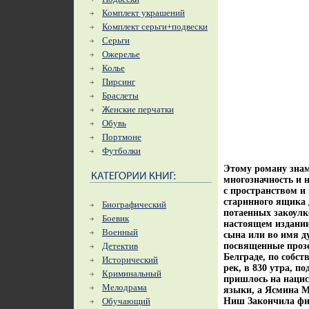
Комплект украшений
Комплект серьги+подвески
Серьги
Ожерелье
Колье
Пирсинг
Браслеты
Женские перчатки
Обувь
Портмоне
Футболки
Этому роману знам
многозначность и 
с пространством и
старинного ящика 
Биографический
потаенных закоулк
Боевик
настоящем издании
Военный
сына или во имя 
Детектив
посвященные прозе
Белграде, по собс
Исторический
рек, в 830 утра, п
Криминальный
пришлось на нацис
Мелодрама
языки, а Ясмина М
Обучающий
Ниш Закончила фил