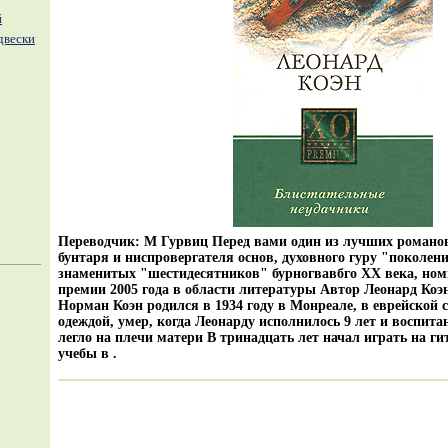
й
двески
Переводчик: М Гурвиц Перед вами один из лучших романов
бунтаря и ниспровергателя основ, духовного гуру "поколен
знаменитых "шестидесятников" бурногвавбго XX века, ном
премии 2005 года в области литературы Автор Леонард Коэ
Норман Коэн родился в 1934 году в Монреале, в еврейской с
одеждой, умер, когда Леонарду исполнилось 9 лет и воспи
легло на плечи матери В тринадцать лет начал играть на ги
учебы в .