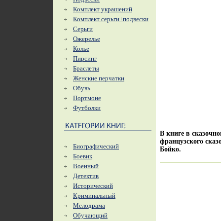
Комплект украшений
Комплект серьги+подвески
Серьги
Ожерелье
Колье
Пирсинг
Браслеты
Женские перчатки
Обувь
Портмоне
Футболки
В книге в сказочн
французского сказ
Биографический
Бойко.
Боевик
Военный
Детектив
Исторический
Криминальный
Мелодрама
Обучающий