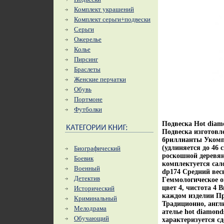
Комплект украшений
Комплект серьги+подвески
Серьги
Ожерелье
Колье
Пирсинг
Браслеты
Женские перчатки
Обувь
Портмоне
Футболки
Подвеска Hot diam
Подвеска изготовле
бриллианты Укомпл
(удлиняется до 46 
Биографический
роскошной деревян
Боевик
комплектуется сал
Военный
dp174 Средний вес
Детектив
Гeммологическое оп
цвет 4, чистота 4
Исторический
каждом изделии Пр
Криминальный
Традиционно, англ
Мелодрама
ателье hot diamon
Обучающий
характеризуется с