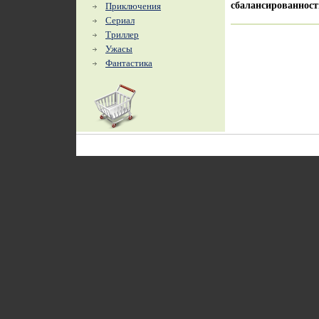
сбалансированнос
Приключения
Сериал
Триллер
Ужасы
Фантастика