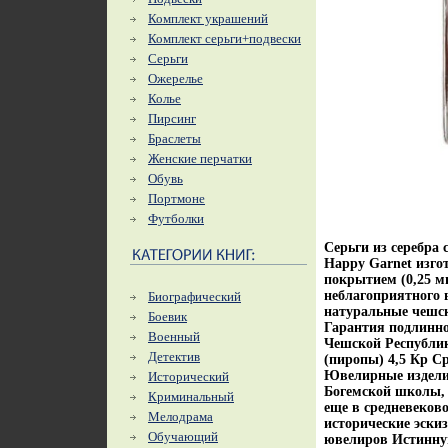
Комплект украшений
Комплект серьги+подвески
Серьги
Ожерелье
Колье
Пирсинг
Браслеты
Женские перчатки
Обувь
Портмоне
Футболки
Серьги из серебра 
Happy Garnet изго
покрытием (0,25 м
неблагоприятного 
Биографический
натуральные чешск
Боевик
Гарантия подлинно
Военный
Чешской Республик
Детектив
(пиропы) 4,5 Кр С
Ювелирные издели
Исторический
Богемской школы, 
Криминальный
еще в средневеково
Мелодрама
исторические эски
Обучающий
ювелиров Истинную