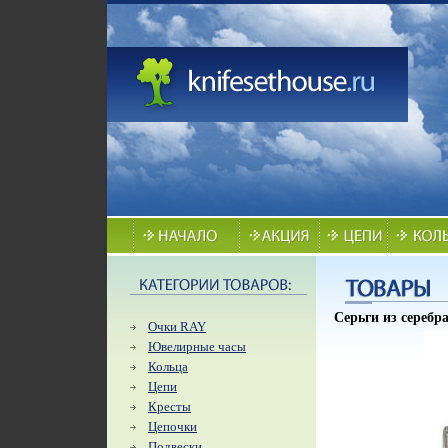
Серьги из серебр
Очки RAY
Ювелирные часы
Кольца
Цепи
Кресты
Цепочки
Подвески