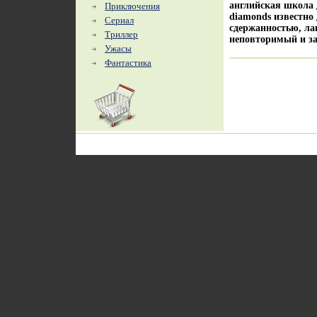
английская школа 
Приключения
diamonds известно
Сериал
сдержанностью, ла
Триллер
неповторимый и з
Ужасы
Фантастика