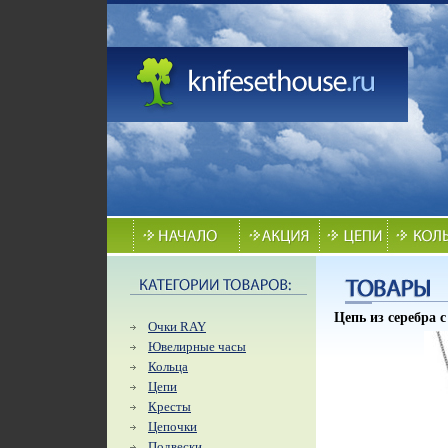
Цепь из серебра 
Очки RAY
Ювелирные часы
Кольца
Цепи
Кресты
Цепочки
Подвески