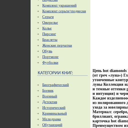
Комплект украшений
Комплект серьги+подвески
Серьги
Ожерелье
Колье
Пирсинг
Браслеты
Женские перчатки
Обувь
Портмоне
Футболки
Цепь hot diamonds 
(от греч «луна») Г
утонченные конту
луны Коллекция на
Биографический
и темные оттенки 
Боевик
и интуиция) и чер
Военный
Каждое изделиевоо
Детектив
из полированного 
ухода за ювелирны
Исторический
Материал: серебро
Криминальный
бриллиант, огранка
Мелодрама
карточка hot diam
Обучающий
Преимуществом изд