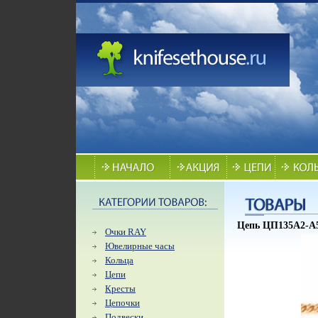
Цепь ЦП135А2-А51
Очки RAY
Ювелирные часы
Кольца
Цепи
Кресты
Цепочки
Подвески