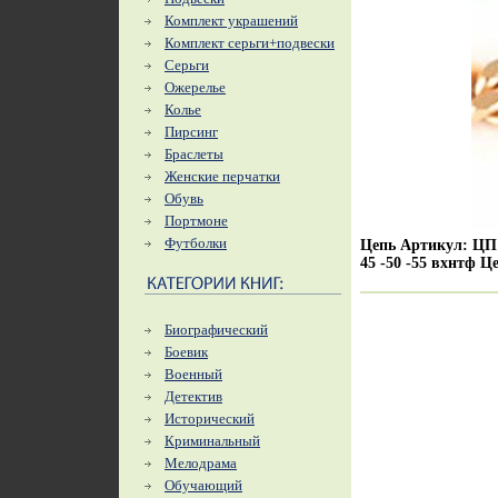
Комплект украшений
Комплект серьги+подвески
Серьги
Ожерелье
Колье
Пирсинг
Браслеты
Женские перчатки
Обувь
Портмоне
Футболки
Цепь Артикул: ЦП13
45 -50 -55 вхнтф 
Биографический
Боевик
Военный
Детектив
Исторический
Криминальный
Мелодрама
Обучающий