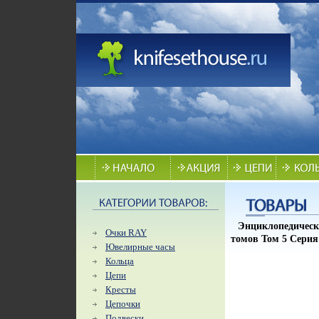
Энциклопедическ
Очки RAY
томов Том 5 Серия
Ювелирные часы
Кольца
Цепи
Кресты
Цепочки
Подвески