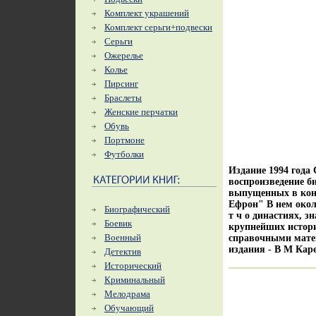
Комплект украшений
Комплект серьги+подвески
Серьги
Ожерелье
Колье
Пирсинг
Браслеты
Женские перчатки
Обувь
Портмоне
Футболки
Издание 1994 года
воспроизведение б
выпущенных в конц
Ефрон" В нем окол
Биографический
т ч о династиях, 
Боевик
крупнейших истори
Военный
справочными мате
издания - В М Кар
Детектив
Исторический
Криминальный
Мелодрама
Обучающий