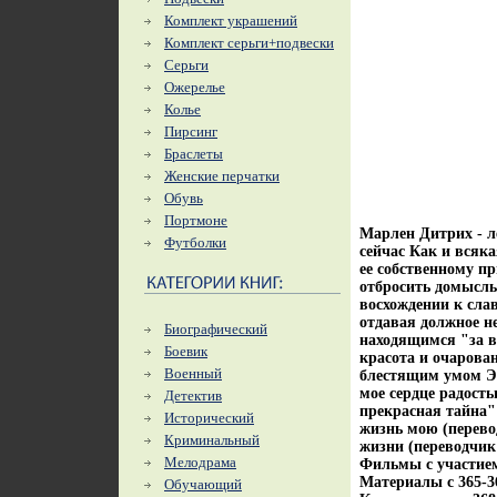
Комплект украшений
Комплект серьги+подвески
Серьги
Ожерелье
Колье
Пирсинг
Браслеты
Женские перчатки
Обувь
Портмоне
Марлен Дитрих - л
Футболки
сейчас Как и всяка
ее собственному п
отбросить домыслы
восхождении к сла
отдавая должное н
Биографический
находящимся "за в
Боевик
красота и очарова
Военный
блестящим умом Эр
мое сердце радость
Детектив
прекрасная тайна"
Исторический
жизнь мою (перево
Криминальный
жизни (переводчи
Мелодрама
Фильмы с участие
Материалы c 365-3
Обучающий