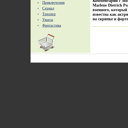
Комментарии c 368
Приключения
Marlene Dietrich Р
Сериал
военного, который
Триллер
известна как актр
на скрипке и форте
Ужасы
Фантастика