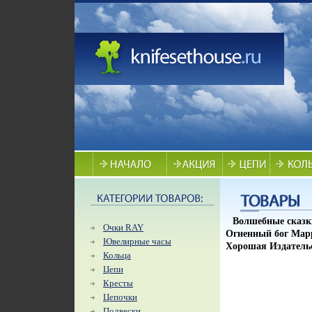
Волшебные сказк
Очки RAY
Огненный бог Марр
Ювелирные часы
Хорошая Издательст
Кольца
Цепи
Кресты
Цепочки
Подвески