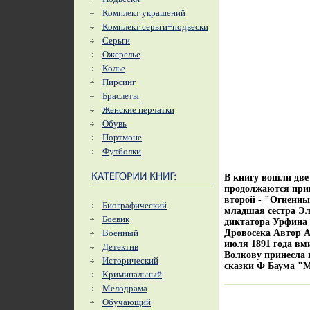
Комплект украшений
Комплект серьги+подвески
Серьги
Ожерелье
Колье
Пирсинг
Браслеты
Женские перчатки
Обувь
Портмоне
Футболки
В книгу вошли две
продолжаются прик
второй - "Огненны
Биографический
младшая сестра Эл
Боевик
диктатора Урфина
Военный
Дровосека Автор А
июля 1891 года вм
Детектив
Волкову принесла 
Исторический
сказки Ф Баума "М
Криминальный
Мелодрама
Обучающий