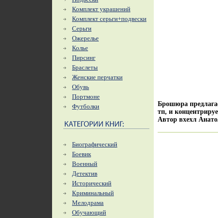
Комплект украшений
Комплект серьги+подвески
Серьги
Ожерелье
Колье
Пирсинг
Браслеты
Женские перчатки
Обувь
Портмоне
Брошюра предлагае
Футболки
тп, и концентрируе
Автор вхехл Анат
Биографический
Боевик
Военный
Детектив
Исторический
Криминальный
Мелодрама
Обучающий