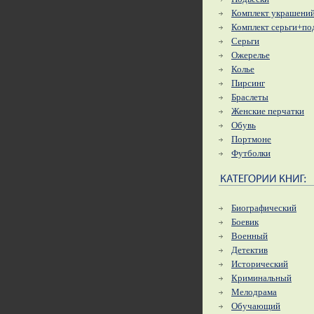
Комплект украшени
Комплект серьги+по
Серьги
Ожерелье
Колье
Пирсинг
Браслеты
Женские перчатки
Обувь
Портмоне
Футболки
Биографический
Боевик
Военный
Детектив
Исторический
Криминальный
Мелодрама
Обучающий