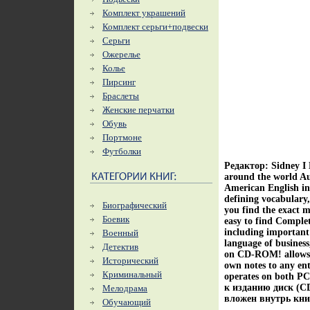
Комплект украшений
Комплект серьги+подвески
Серьги
Ожерелье
Колье
Пирсинг
Браслеты
Женские перчатки
Обувь
Портмоне
Футболки
Редактор: Sidney I 
around the world Au
American English in
defining vocabulary
Биографический
you find the exact 
Боевик
easy to find Comple
including important
Военный
language of business
Детектив
on CD-ROM! allows ad
Исторический
own notes to any ent
Криминальный
operates on both P
к изданию диск (
Мелодрама
вложен внутрь кни
Обучающий