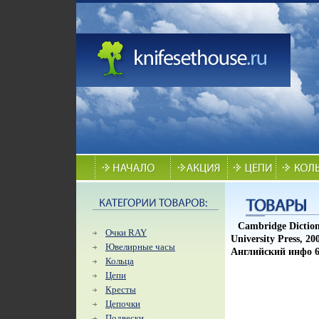
Cambridge Dictio
Очки RAY
University Press, 
Ювелирные часы
Английский инфо 6
Кольца
Цепи
Кресты
Цепочки
Подвески