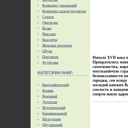
Комплект украшений
Комплект серьги+подвески
Серьги
Ожерелье
Колье
Пирсинг
Браслеты
Женские перчатки
Обувь
Портмоне
Начало XVII века 
Прекратилось мно
Футболки
самозванства, нар
могувавйечую стра
безнаказанности п
городки, сея всюду
Биографический
молодой княжич В
смелость и находч
Боевик
смерти юную царе
Военный
Детектив
Исторический
Криминальный
Мелодрама
Обучающий