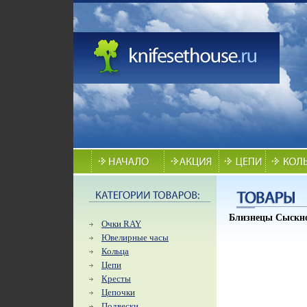
Близнецы Сыскно
Очки RAY
Ювелирные часы
Кольца
Цепи
Кресты
Цепочки
Подвески