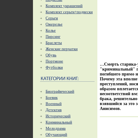
Комплект украшений
Комплект серьги+подвески
Серьги
Ожерелье
Колье
Пирсинг
Браслеты
Женские перчатки
Обувь
Портмоне
…Смерть старика-у
Футболки
"криминальный" по
погибшего прямо н
Почему эта вполне 
преступлений, нос
образом вплетается
Биографический
несоответствий вм
Боевик
брака, решительно 
Военный
взявшийся за это 
Анисимов.
Детектив
Исторический
Криминальный
Мелодрама
Обучающий