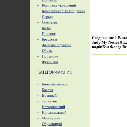
Комплект украшений
Комплект серьги+подвески
Серьги
Ожерелье
Колье
Пирсинг
Содержание 1 Bastar
Браслеты
Judy My Notice 8 L
Женские перчатки
вадбвБэн Фолдз Ben
Обувь
Портмоне
Футболки
Биографический
Боевик
Военный
Детектив
Исторический
Криминальный
Мелодрама
Обучающий