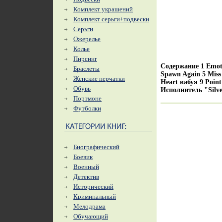
Комплект украшений
Комплект серьги+подвески
Серьги
Ожерелье
Колье
Пирсинг
Содержание 1 Emoti
Браслеты
Spawn Again 5 Miss 
Женские перчатки
Heart вабуя 9 Point 
Обувь
Исполнитель "Silve
Портмоне
Футболки
Биографический
Боевик
Военный
Детектив
Исторический
Криминальный
Мелодрама
Обучающий