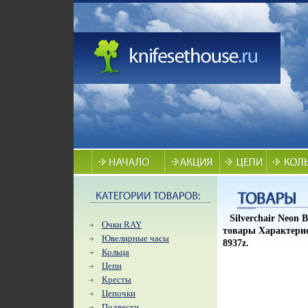
Silverchair Neon
Очки RAY
товары Характерис
Ювелирные часы
8937z.
Кольца
Цепи
Кресты
Цепочки
Подвески