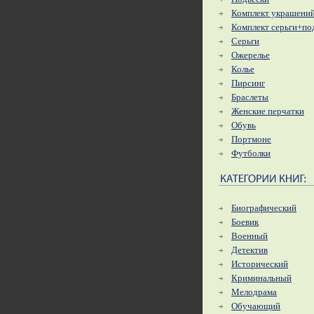
Комплект украшени
Комплект серьги+по
Серьги
Ожерелье
Колье
Пирсинг
Браслеты
Женские перчатки
Обувь
Портмоне
Футболки
Биографический
Боевик
Военный
Детектив
Исторический
Криминальный
Мелодрама
Обучающий