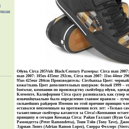
й
двески
Обувь Circa 205Vulc Black/Century Размеры: Circa man 2007:
man 2007: 105us 435eur 292cm, Circa man 2007: 11us 44eur 29
95us 425eur 284cm Производитель: Circбьнхьa Цвет: черны
кожа/ткань Цвет дополнительных шнурков: белый 1999 – э
footwear, компании по производству скейтборд обуви, одежд
Клементе, Калифорния Circa сразу развивалась как супер м
изначвйцчаально было определенно главное правило – лучш
сильнейших райдеров Именно по этой причине принцип чле
оставался неизменным на протяжении всех лет: «Только са
талантливые скейтеры катаются за Circa!»Компания остает
принципу и сегодня Команда Circa: Райан Галлант (Ryan Gal
Рамондетта (Peter Ramondetta), Тони Тэйв (Tony Tave), Джон 
Эдриан Лопез (Adrian Ramon Lopez), Сиерра Феллерс (Sierra