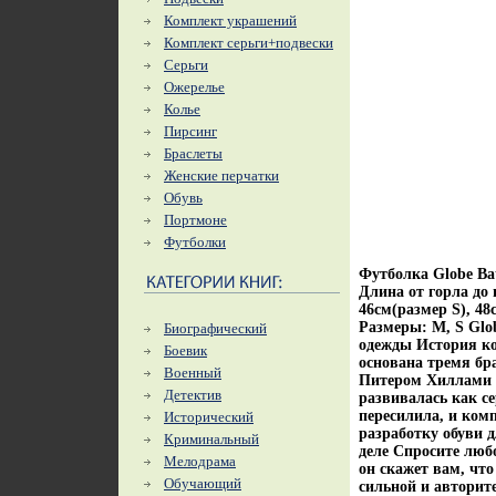
Комплект украшений
Комплект серьги+подвески
Серьги
Ожерелье
Колье
Пирсинг
Браслеты
Женские перчатки
Обувь
Портмоне
Футболки
Футболка Globe Ba
Длина от горла до
46см(размер S), 4
Размеры: M, S Glob
Биографический
одежды История ко
Боевик
основана тремя бр
Военный
Питером Хиллами (M
Детектив
развивалась как се
пересилила, и ком
Исторический
разработку обуви д
Криминальный
деле Спросите любо
Мелодрама
он скажет вам, что
Обучающий
сильной и авторит