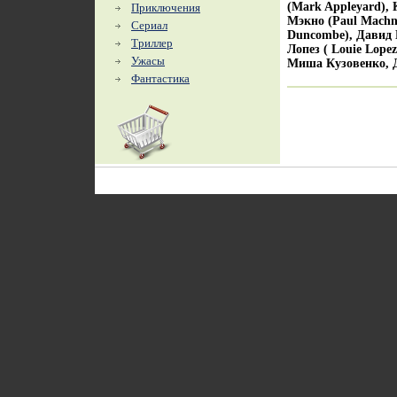
(Mark Appleyard), 
Приключения
Мэкно (Paul Machn
Сериал
Duncombe), Давид Г
Триллер
Лопез ( Louie Lope
Ужасы
Миша Кузовенко, 
Фантастика