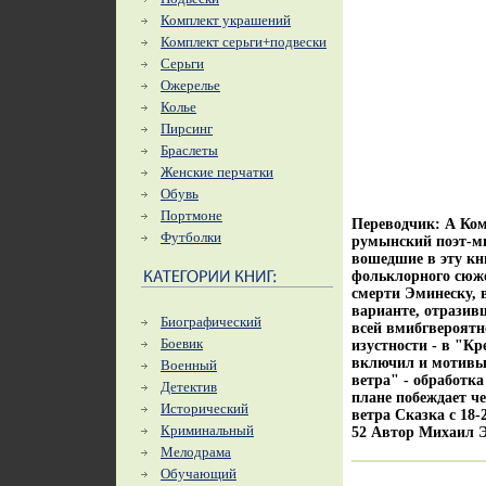
Комплект украшений
Комплект серьги+подвески
Серьги
Ожерелье
Колье
Пирсинг
Браслеты
Женские перчатки
Обувь
Портмоне
Переводчик: А Ко
Футболки
румынский поэт-мы
вошедшие в эту кн
фольклорного сюже
смерти Эминеску, 
варианте, отразивш
Биографический
всей вмибгвероятн
Боевик
изустности - в "К
включил и мотивы 
Военный
ветра" - обработка
Детектив
плане побеждает ч
Исторический
ветра Сказка c 18
Криминальный
52 Автор Михаил 
Мелодрама
Обучающий