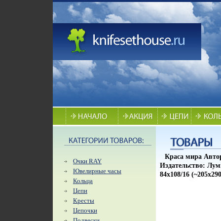
Краса мира Авто
Очки RAY
Издательство: Луми
Ювелирные часы
84x108/16 (~205х2
Кольца
Цепи
Кресты
Цепочки
Подвески