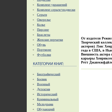
Комплект украшений
Комплект серьги+подвески
Серьги
Ожерелье
Колье
Пирсинг
Браслеты
От издателя Режи
Женские перчатки
Творческий коллек
Обувь
актеров) Лэнс Хен
Портмоне
года в США, в Нь
Внешность актера 
Футболки
карьеры Хенриксен
Ретт Джавмжфдйлс 
Биографический
Боевик
Военный
Детектив
Исторический
Криминальный
Мелодрама
Обучающий