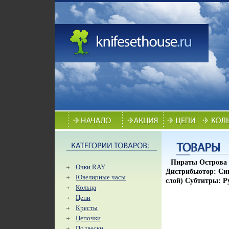
Пираты Острова 
Очки RAY
Дистрибьютор: Сиг
Ювелирные часы
слой) Субтитры: Р
Кольца
Цепи
Кресты
Цепочки
Подвески