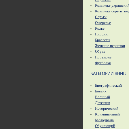
Комплект украшени
Комплект серьги+по
Серьги
Ожерелье
Колье
Пирсинг
Браслеты
Женские перчатки
Обувь
Портмоне
Футболки
Биографический
Боевик
Военный
Детектив
Исторический
Криминальный
Мелодрама
Обучающий