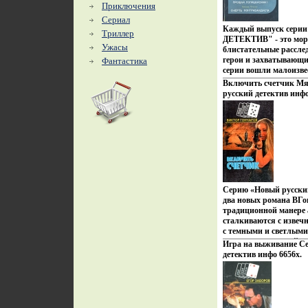
Г Шишковица известны
Приключения
странах В 1992 году в
Сериал
"Пунтигам, или искус
Каждый выпуск сер
Триллер
"Убийство у Стены Пл
ДЕТЕКТИВ" - это море
публикация писателя 
Ужасы
блистательные рассле
Геральд Шишковиц.
герои и захватывающи
Фантастика
серии вошли малоизве
признанных мастевадд
Включить счетчик Мя
Авторы Раф Валле Raf
русский детектив инфо
Серию «Новый русски
два новых романа ВГо
традиционной манере 
сталкиваются с извечн
с темными и светлыми
многогравагылнной жи
Игра на выживание С
поклонников детективо
детектив инфо 6656x.
любит читать о риске,
людях Автор Виктор Г