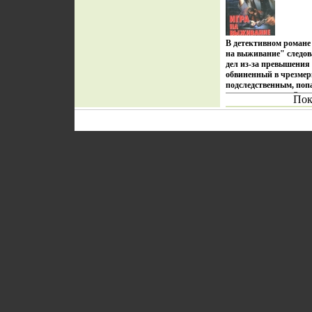
В детективном романе
на выживание" следов
дел из-за превышения
обвиненный в чрезмер
подследственным, попа
положенивагшяе Он не 
Пок
выдвинутыми ему обв
начальство Желая пр
бывшим коллегам "кто
задумывает ограблени
романа "Последний со
милиционер из Сибири
девушке, с которой по
Он прежде даже не виде
она - именно тот челов
находит ее В поселке, 
творятся странные ве
романе "Крутые парн
мафиозными структур
серьезные трения В р
участие настоящие пр
Им недостаточно прос
противника Им важно 
шиком, с артисвсшшй
Игра на выживание Ро
соблазн Роман c 175-3