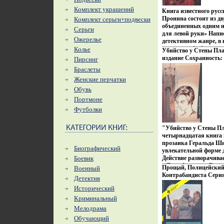
Комплект украшений
Книга известного русс
Пронина состоит из дв
Комплект серьги+подвески
объединенных одним 
Серьги
для левой руки» Напи
Ожерелье
детективном жанре, в
проявил себя блестя
Колье
Убийство у Стены Пл
получил признание во
издание Сохранность:
Пирсинг
Сегодня книги Викто
Edition va bene, 2000 
Браслеты
Нью-Йорке и Израиле, 
стр ISBN 5-88485-085-
всех странах бывшего
Женские перчатки
Формат: 84x108/32 (~1
Детективы писателя у
Обувь
отличает художественн
Портмоне
знание чевмзгтловече
светлых, и самых темн
Футболки
Напряженный диалог,
превращения, непредс
"Убийство у Стены Пла
умение подняться над 
четырнадцатая книга 
жизнь с улыбкой спо
прозаика Геральда Ши
эти качества характер
Биографический
увлекательной форме 
произведений Виктора
Боевик
Действие разворачива
вошли романы: "Смер
в Тель-Авиве, на Голан
Прощай, Полицейский
Военный
запела свирель челов
вот уже много, лет не
Контрабандиста Серия
Виктор Пронин.
Детектив
переговоры о мире вн
инфо 1843x.
Исторический
безрезультатными Есть
тоннеля? Возможно, эт
Криминальный
вопросов, ответы на к
Мелодрама
журвмиарналистка, в 
Обучающий
арабская, так и еврей