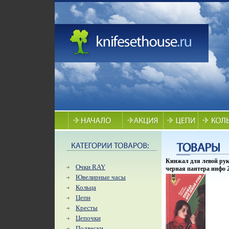
Кинжал для левой рук
Очки RAY
черная пантера инфо 
Ювелирные часы
Кольца
Цепи
Кресты
Цепочки
Подвески