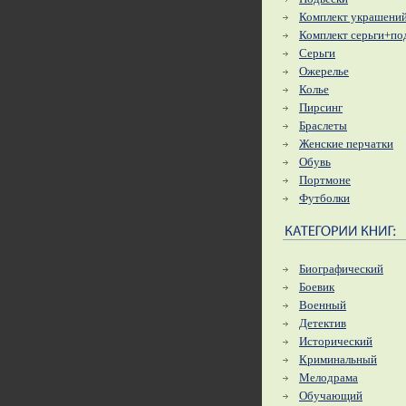
Комплект украшени
Комплект серьги+по
Серьги
Ожерелье
Колье
Пирсинг
Браслеты
Женские перчатки
Обувь
Портмоне
Футболки
Биографический
Боевик
Военный
Детектив
Исторический
Криминальный
Мелодрама
Обучающий