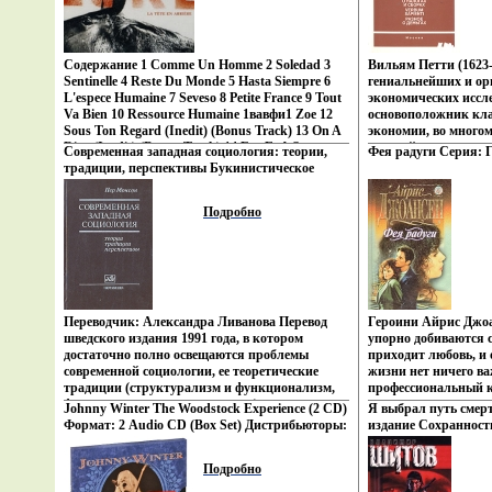
Содержание 1 Comme Un Homme 2 Soledad 3
Вильям Петти (1623-
Sentinelle 4 Reste Du Monde 5 Hasta Siempre 6
гениальнейших и о
L'espece Humaine 7 Seveso 8 Petite France 9 Tout
экономических иссле
Va Bien 10 Ressource Humaine 1вавфи1 Zoe 12
основоположник кла
Sous Ton Regard (Inedit) (Bonus Track) 13 On A
экономии, во много
Rien (Inedit) (Bonus Track) 14 Feu Et A Sang
дальнейшие пути ра
Современная западная социология: теории,
Фея радуги Серия: Г
(Inedit) (Bonus Track) 15 Petite France (Live)
экономическойвавип
традиции, перспективы Букинистическое
(Bonus Track) 16 Zoe (Live) (Bonus Track) 17
три наиболее интер
издание Сохранность: Хорошая Издательство:
Hasta Siempre (Live) (Bonus Track) 18 Me
"Трактат о налогах 
Нотабене, 1992 г Твердый переплет, 446 стр
Подробно
Passerвмззч De Toi (Live) (Bonus Track) 19 Film
sapienti - слово муд
ISBN 5-87170-014-4 Тираж: 5000 экз Формат:
L'enregistrement De ''La Tete En Arriere'' (Bonus
деньгах" (1682) Авт
60x90/16 (~145х217 мм) инфо 893x.
Track) Исполнитель Luke.
Переводчик: Александра Ливанова Перевод
Героини Айрис Джоан
шведского издания 1991 года, в котором
упорно добиваются 
достаточно полно освещаются проблемы
приходит любовь, и
современной социологии, ее теоретические
жизни нет ничего в
традиции (структурализм и функционализм,
профессиональный к
фенвагхъоменология, марксизм), основные
решительнававжг, го
Johnny Winter The Woodstock Experience (2 CD)
Я выбрал путь смер
направления современной науки
любви превращает е
Формат: 2 Audio CD (Box Set) Дистрибьюторы:
издание Сохранност
(символический интеракционизм, социология
влюбленного в нес 
Sony Music, SONY BMG Европейский Союз
АСТ, 1999 г Твердый 
познания, феминистская теория, историко-
Тэйн, популярной ки
Лицензионные товары Характеристики
237-01120-9 Тираж: 
Подробно
эмпирическая социология), а также вклад в
доказать в суде сво
аудионосителей 2009 г Альбом: Импортное
84x108/32 (~130х205 
социологию крупнейших теоретиков
убийству мужа Но Сэ
издание инфо 9097z.