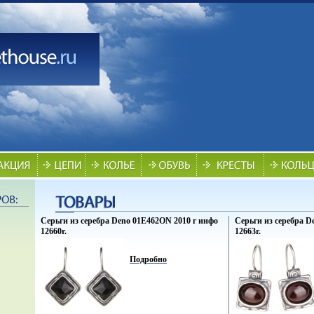
Серьги из серебра Deno 01E462ON 2010 г инфо
Серьги из серебра D
12660r.
12663r.
Подробно