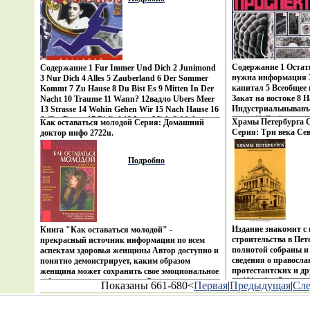
их продолжительност
The Woodstock Music & Art Fair, August 18,
обороне, построение
1969) 5 I Can't Stand It (Live At The Woodstock
противотанковой об
Music & Art Fair, August 18, 1969) 6 Tobacco
элементвмзпшы подг
Road (Live At The Woodstock Music & Art Fair,
операций Книга пре
August 18, 1969) 7 Tell The Truth (Live At The
и генералов, а такж
Woodstock Music & Art Fair, August 18, 1969) 8
высших военно-учеб
Johnny B Goode (Live At The Woodstock Music &
Содержание 1 Остат
Содержание 1 Fur Immer Und Dich 2 Junimond
Art Fair, August 18, 1969) Исполнитель Джонни
нужна информация 
3 Nur Dich 4 Alles 5 Zauberland 6 Der Sommer
Уинтер Johnny Winter.
капитал 5 Всеобщее 
Kommt 7 Zu Hause 8 Du Bist Es 9 Mitten In Der
Закат на востоке 8 
Nacht 10 Traume 11 Wann? 12вадло Ubers Meer
Индустриальнывавъз
13 Strasse 14 Wohin Gehen Wir 15 Nach Hause 16
устал 11 Любовь пре
Stiller Raum 17 Eislied 18 Lass Mich Schlafen
Храмы Петербурга 
Как оставаться молодой Серия: Домашний
годы 13 Пароль 14 
Исполнитель Рио Райзер Rio Reiser.
Серия: Три века С
доктор инфо 2722u.
"Ночной проспект".
8289t.
Подробно
Издание знакомит с 
Книга "Как оставаться молодой" -
строительства в Пет
прекрасный источник информации по всем
полнотой собраны и
аспектам здоровья женщины Автор доступно и
сведения о правосла
понятно демонстрирует, каким образом
протестантских и др
женщина может сохранить свое эмоциональное
до 191вабощ7 г в пр
и фвавггизическое здоровье Основанная на
Показаны 661-680<
Первая
|
Предыдущая
|
Сл
города Иллюстриро
многолетних наблюдениях и исследованиях,
коллекции ВВКлавин
книга Дениз Уинн окажет неоценимую помощь